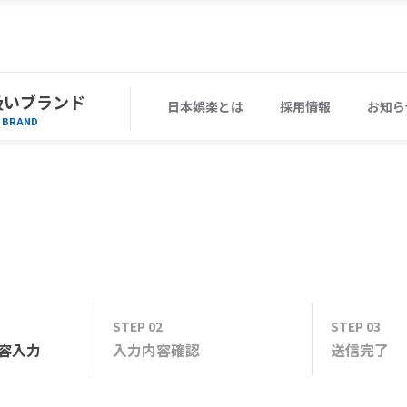
扱いブランド
日本娯楽とは
採用情報
お知ら
BRAND
STEP 02
STEP 03
容
入力
入力内容
確認
送信
完了