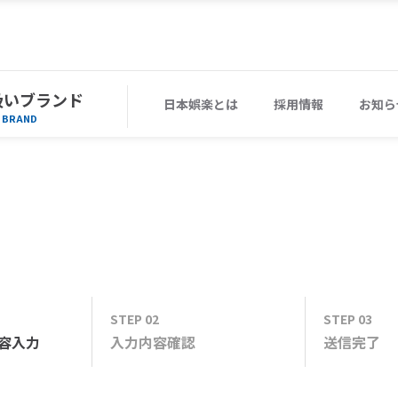
扱いブランド
日本娯楽とは
採用情報
お知ら
BRAND
STEP 02
STEP 03
容
入力
入力内容
確認
送信
完了