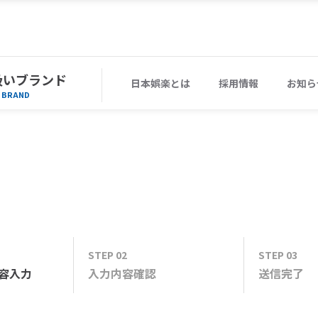
扱いブランド
日本娯楽とは
採用情報
お知ら
BRAND
STEP 02
STEP 03
容
入力
入力内容
確認
送信
完了