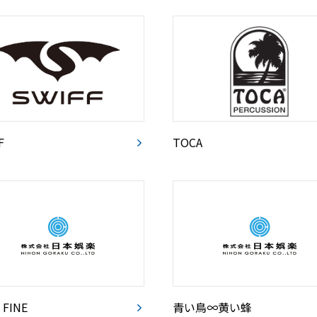
F
TOCA
 FINE
青い鳥∞黄い蜂