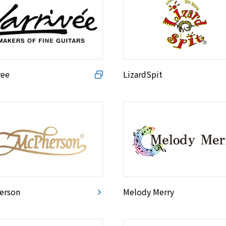
vee
LizardSpit
erson
Melody Merry