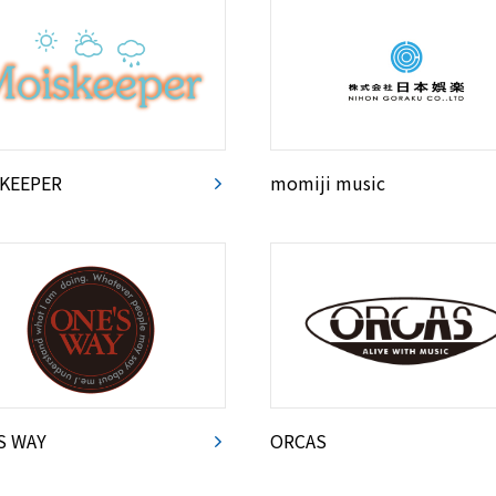
KEEPER
momiji music
S WAY
ORCAS