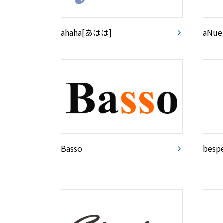
ahaha[あはは]
aNue
Basso
besp