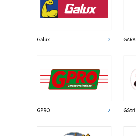
Galux
GAR
GPRO
GStri