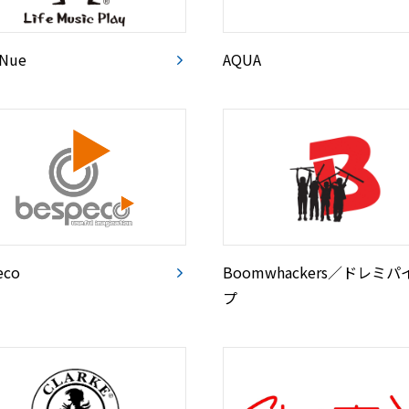
Nue
AQUA
eco
Boomwhackers／ドレミパ
プ