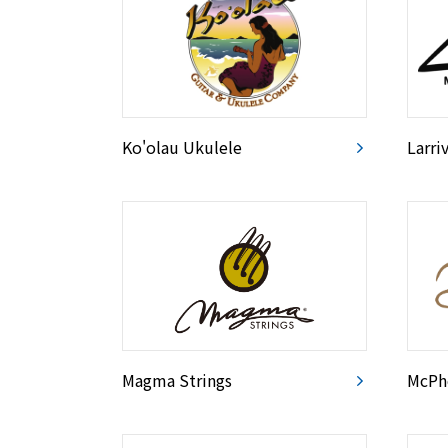
Ko'olau Ukulele
Larri
Magma Strings
McPh