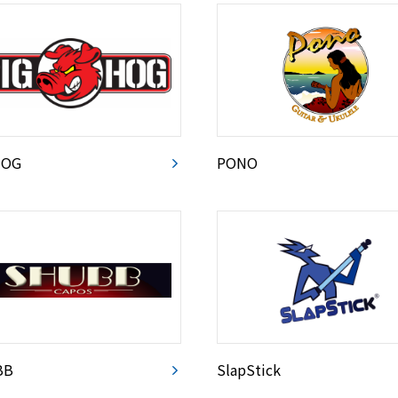
HOG
PONO
BB
SlapStick