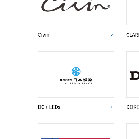
Civin
CLAR
DC's LEDs'
DORE