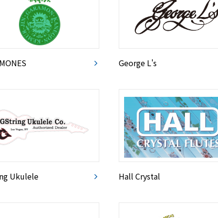
AMONES
George L's
ng Ukulele
Hall Crystal