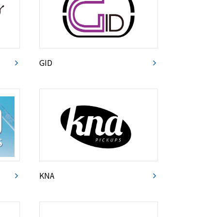
GID
KNA