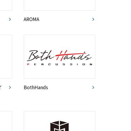
AROMA
イ
BothHands