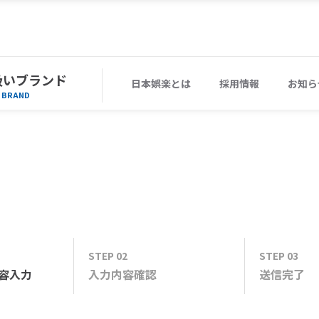
扱いブランド
日本娯楽とは
採用情報
お知ら
BRAND
STEP 02
STEP 03
容
入力
入力内容
確認
送信
完了