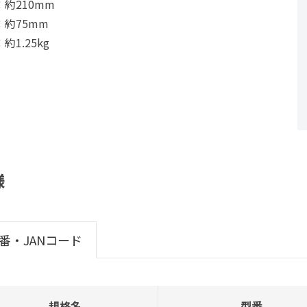
約210mm
：約75mm
約1.25kg
様
番・JANコード
規格名
型番