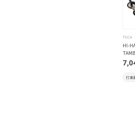
TOCA
HI-H
TAMB
7,0
打楽