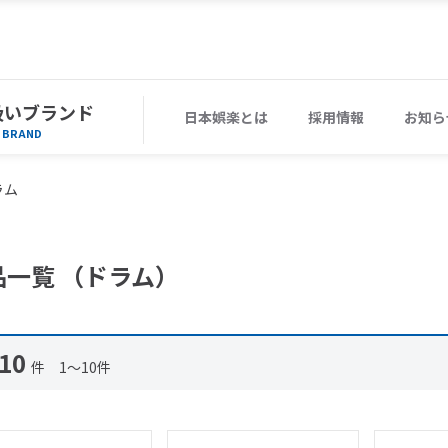
扱いブランド
日本娯楽とは
採用情報
お知ら
BRAND
ラム
品一覧 （ドラム）
10
件 1～10件