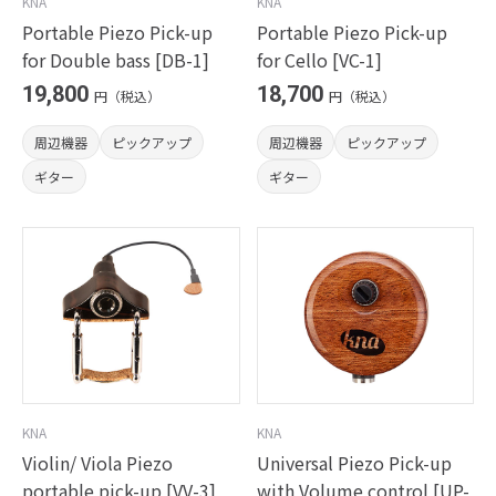
KNA
KNA
Portable Piezo Pick-up
Portable Piezo Pick-up
for Double bass [DB-1]
for Cello [VC-1]
19,800
18,700
円（税込）
円（税込）
周辺機器
ピックアップ
周辺機器
ピックアップ
ギター
ギター
KNA
KNA
Violin/ Viola Piezo
Universal Piezo Pick-up
portable pick-up [VV-3]
with Volume control [UP-