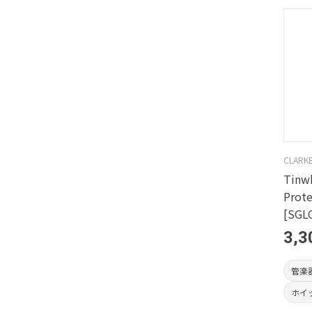
CLARK
Tinwh
Prote
[SGL
3,3
管楽
ホイ