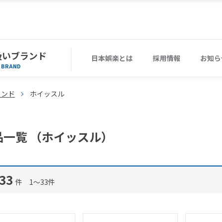
扱いブランド
日本娯楽とは
採用情報
お知ら
BRAND
ィンド
ホイッスル
品一覧 （ホイッスル）
33
件 1～33件