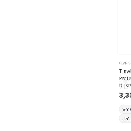
CLARK
Tinwh
Prote
D [S
3,3
管楽
ホイ