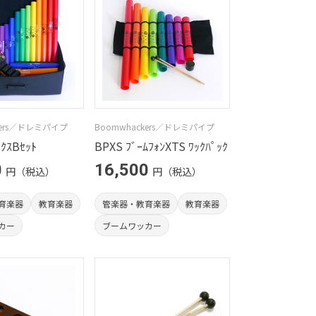
kers／ドレミパイプ
Boomwhackers／ドレミパイプ
ｸｽBｾｯﾄ
BPXS ﾌﾞｰﾑﾌｫﾝXTS ﾜｯｸﾊﾟｯｸ
0
16,500
円（税込）
円（税込）
育楽器
教育楽器
管楽器・教育楽器
教育楽器
カー
ブームワッカー