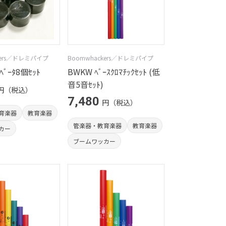
kers／ドレミパイプ
Boomwhackers／ドレミパイプ
ﾍﾞｰﾀ8個ｾｯﾄ
BWKW ﾍﾞｰｽｸﾛﾏﾁｯｸｾｯﾄ (低
音5音ｾｯﾄ)
円（税込）
7,480
円（税込）
育楽器
教育楽器
管楽器・教育楽器
教育楽器
カー
ブームワッカー