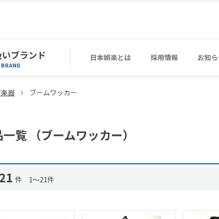
扱いブランド
日本娯楽とは
採用情報
お知ら
BRAND
育楽器
ブームワッカー
品一覧 （ブームワッカー）
21
件 1～21件