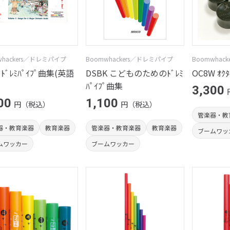
whackers／ドレミパイプ
Boomwhackers／ドレミパイプ
Boomwhac
 ﾄﾞﾚﾐﾊﾟｲﾌﾟ曲集(英語
DSBK こどものためのﾄﾞﾚﾐ
OC8W ｵｸﾀ
ﾊﾟｲﾌﾟ曲集
3,300
00
1,100
円（税込）
円（税込）
管楽器・教
器・教育楽器
教育楽器
管楽器・教育楽器
教育楽器
ブームワッ
ムワッカー
ブームワッカー