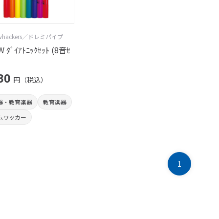
whackers／ドレミパイプ
 ﾀﾞｲｱﾄﾆｯｸｾｯﾄ (8音ｾ
80
円（税込）
器・教育楽器
教育楽器
ムワッカー
1