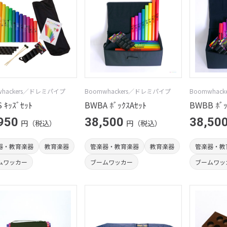
whackers／ドレミパイプ
Boomwhackers／ドレミパイプ
Boomwhac
 ｷｯｽﾞｾｯﾄ
BWBA ﾎﾞｯｸｽAｾｯﾄ
BWBB ﾎﾞｯ
950
38,500
38,50
円（税込）
円（税込）
器・教育楽器
教育楽器
管楽器・教育楽器
教育楽器
管楽器・教
ムワッカー
ブームワッカー
ブームワッ