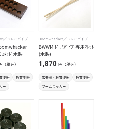
kers／ドレミパイプ
Boomwhackers／ドレミパイプ
oomwhacker
BWWM ﾄﾞﾚﾐﾊﾟｲﾌﾟ専用ﾏﾚｯﾄ
ﾚﾐｽﾀﾝﾄﾞ木製
(木製)
1,870
円（税込）
円（税込）
育楽器
教育楽器
管楽器・教育楽器
教育楽器
カー
ブームワッカー