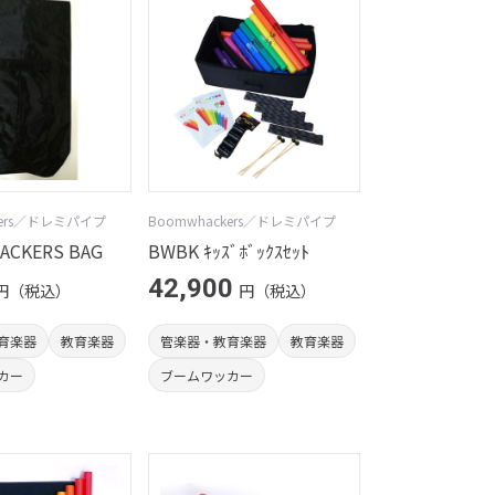
kers／ドレミパイプ
Boomwhackers／ドレミパイプ
CKERS BAG
BWBK ｷｯｽﾞﾎﾞｯｸｽｾｯﾄ
42,900
円（税込）
円（税込）
育楽器
教育楽器
管楽器・教育楽器
教育楽器
カー
ブームワッカー