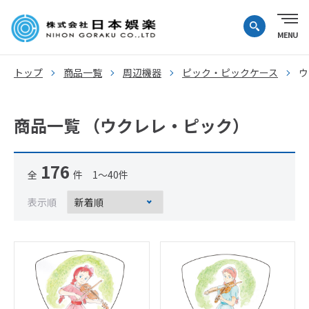
トップ
商品一覧
周辺機器
ピック・ピックケース
ウ
商品一覧 （ウクレレ・ピック）
176
全
件 1～40件
表示順