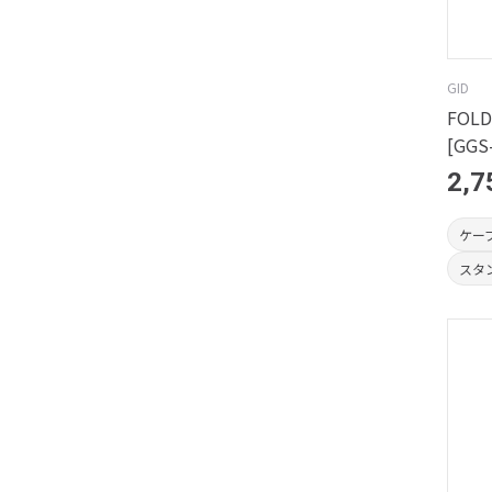
GID
FOLD
[GGS
2,7
ケー
スタ