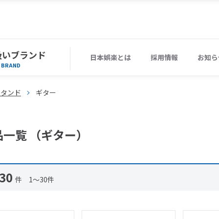
扱いブランド
日本娯楽とは
採用情報
お知ら
BRAND
スタンド
ギター
品一覧 （ギター）
30
件 1～30件