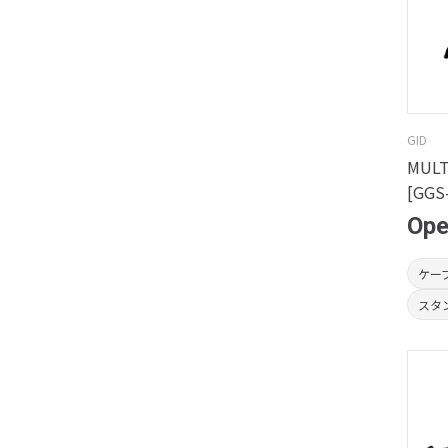
GID
MULT
[GGS
Op
ケー
スタ