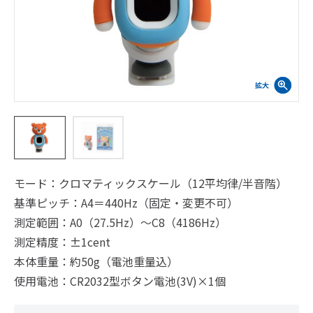
モード：クロマティックスケール（12平均律/半音階）
基準ピッチ：A4＝440Hz（固定・変更不可）
測定範囲：A0（27.5Hz）～C8（4186Hz）
測定精度：±1cent
本体重量：約50g（電池重量込）
使用電池：CR2032型ボタン電池(3V)×1個