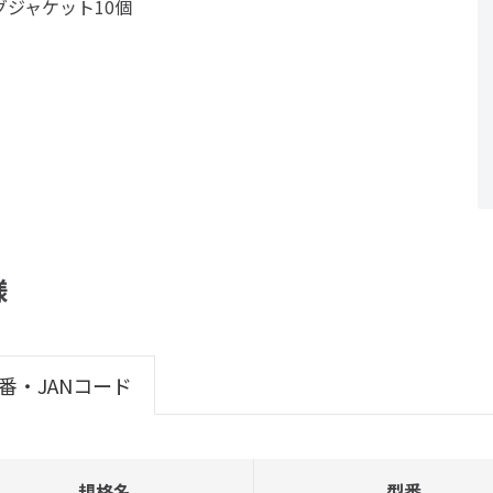
グジャケット10個
様
番・JANコード
規格名
型番