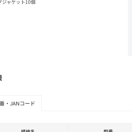
グジャケット10個
様
番・JANコード
規格名
型番