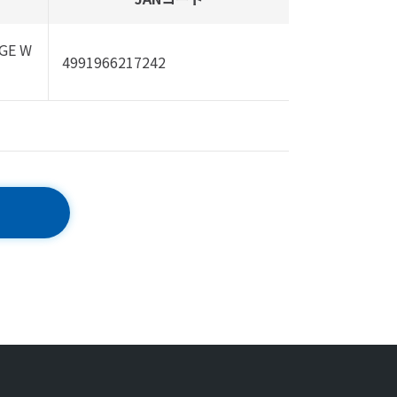
GE W
4991966217242