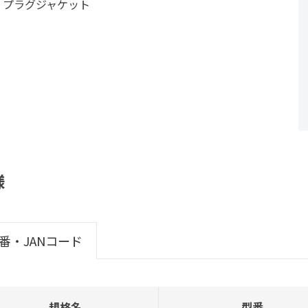
m プラグジャケット
様
番・JANコード
規格名
型番