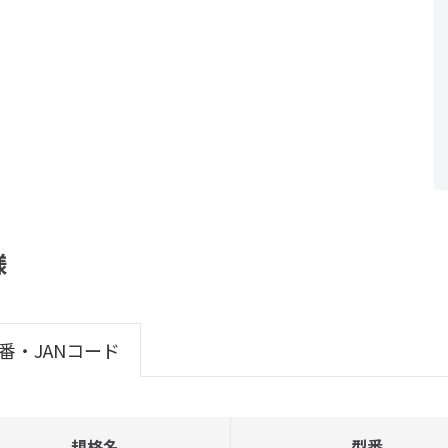
様
番・JANコード
規格名
型番