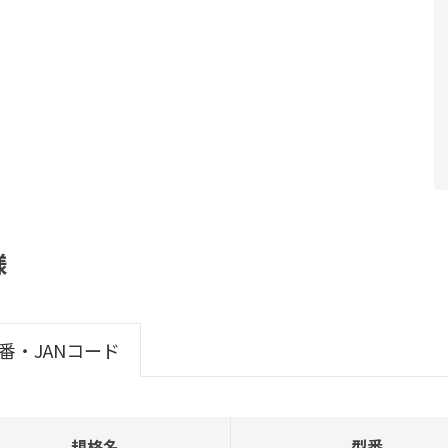
様
番・JANコード
規格名
型番