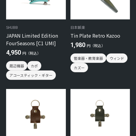
SHUBB
日本娯楽
JAPAN Limited Edition
Tin Plate Retro Kazoo
FourSeasons [C1 UMI]
1,980
円（税込）
4,950
円（税込）
管楽器・教育楽器
ウィンド
周辺機器
カポ
カズー
アコースティック・ギター