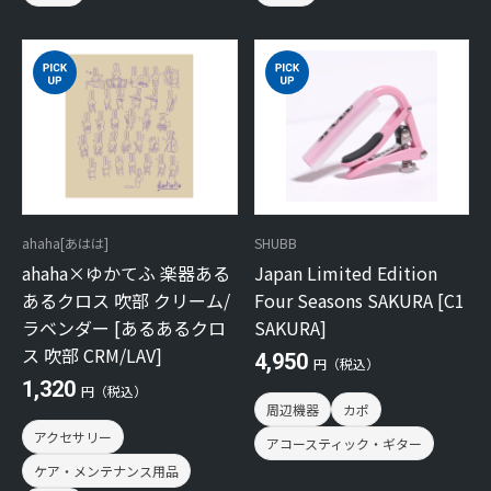
ahaha[あはは]
SHUBB
ahaha×ゆかてふ 楽器ある
Japan Limited Edition
あるクロス 吹部 クリーム/
Four Seasons SAKURA [C1
ラベンダー [あるあるクロ
SAKURA]
ス 吹部 CRM/LAV]
4,950
円（税込）
1,320
円（税込）
周辺機器
カポ
アクセサリー
アコースティック・ギター
ケア・メンテナンス用品