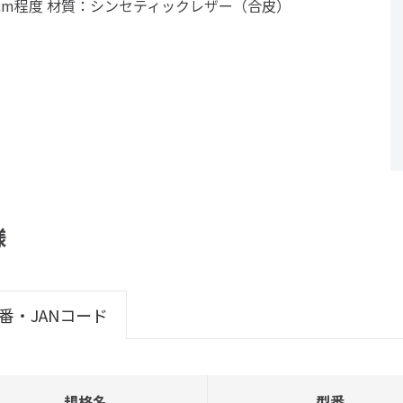
0cm程度 材質：シンセティックレザー（合皮）
様
番・JANコード
規格名
型番