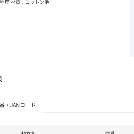
m程度 材質：コットン他
様
番・JANコード
規格名
型番