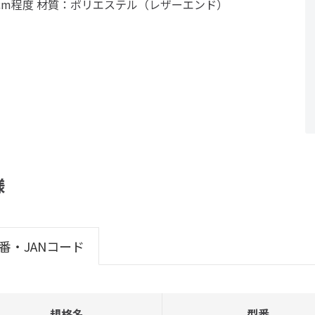
0cm程度 材質：ポリエステル（レザーエンド）
様
番・JANコード
規格名
型番