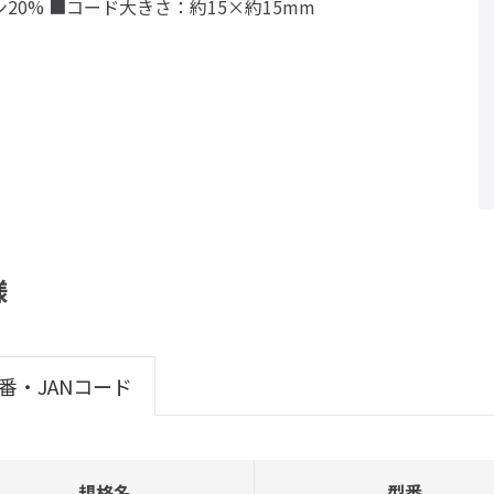
20% ■コード大きさ：約15×約15mm
様
番・JANコード
規格名
型番