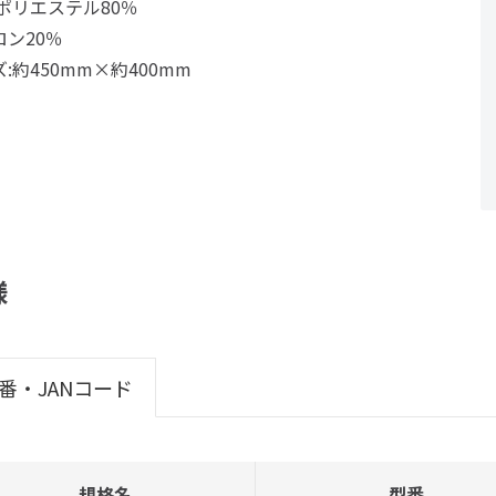
:ポリエステル80％
ロン20％
:約450mm×約400mm
様
番・JANコード
規格名
型番