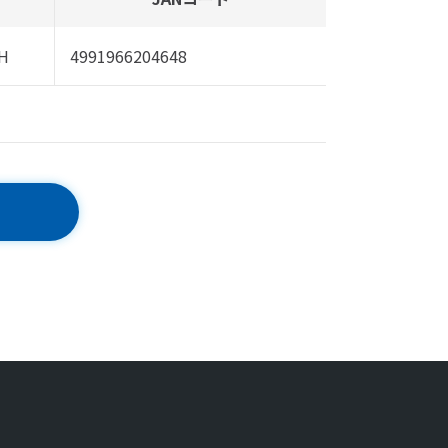
H
4991966204648