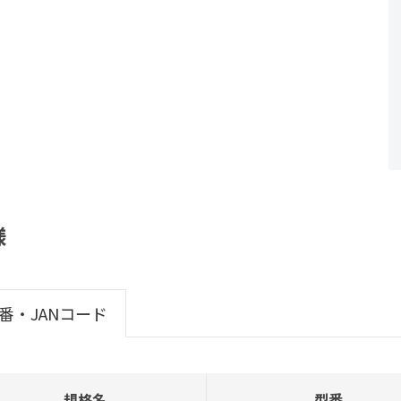
様
番・JANコード
規格名
型番