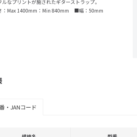
フルなプリントが施されたギターストラップ。
：Max 1400mm：Min 840mm ■幅：50mm
様
番・JANコード
規格名
型番