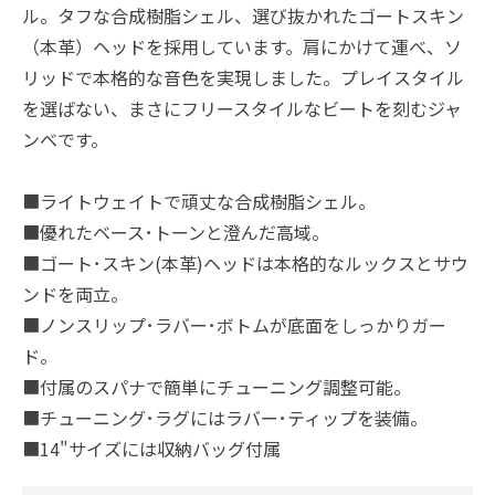
ル。タフな合成樹脂シェル、選び抜かれたゴートスキン
（本革）ヘッドを採用しています。肩にかけて運べ、ソ
リッドで本格的な音色を実現しました。プレイスタイル
を選ばない、まさにフリースタイルなビートを刻むジャ
ンベです。
■ライトウェイトで頑丈な合成樹脂シェル。
■優れたベース･トーンと澄んだ高域。
■ゴート･スキン(本革)ヘッドは本格的なルックスとサウ
ンドを両立。
■ノンスリップ･ラバー･ボトムが底面をしっかりガー
ド。
■付属のスパナで簡単にチューニング調整可能。
■チューニング･ラグにはラバー･ティップを装備。
■14"サイズには収納バッグ付属