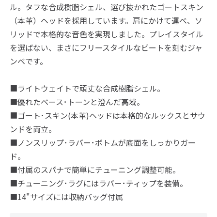
ル。タフな合成樹脂シェル、選び抜かれたゴートスキン
（本革）ヘッドを採用しています。肩にかけて運べ、ソ
リッドで本格的な音色を実現しました。プレイスタイル
を選ばない、まさにフリースタイルなビートを刻むジャ
ンベです。
■ライトウェイトで頑丈な合成樹脂シェル。
■優れたベース･トーンと澄んだ高域。
■ゴート･スキン(本革)ヘッドは本格的なルックスとサウ
ンドを両立。
■ノンスリップ･ラバー･ボトムが底面をしっかりガー
ド。
■付属のスパナで簡単にチューニング調整可能。
■チューニング･ラグにはラバー･ティップを装備。
■14"サイズには収納バッグ付属