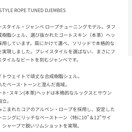
STYLE ROPE TUNED DJEMBES
ースタイル・ジャンベ ロープチューニングモデル。タフ
成樹脂シェル、選び抜かれたゴートスキン（本革）ヘッ
採用しています。肩にかけて運べ、ソリッドで本格的な
を実現しました。プレイスタイルを選ばない、まさにフ
スタイルなビートを刻むジャンベです。
イトウェイトで頑丈な合成樹脂シェル。
れたベース･トーンと澄んだ高域。
ート･スキン(本革)ヘッドは本格的なルックスとサウン
両立。
みこまれたコアのアルペン・ロープを採用し、安定した
ーニングにリッチなベーストーン（特に10”＆12”サイ
、シャープで鋭いリムショットを実現。