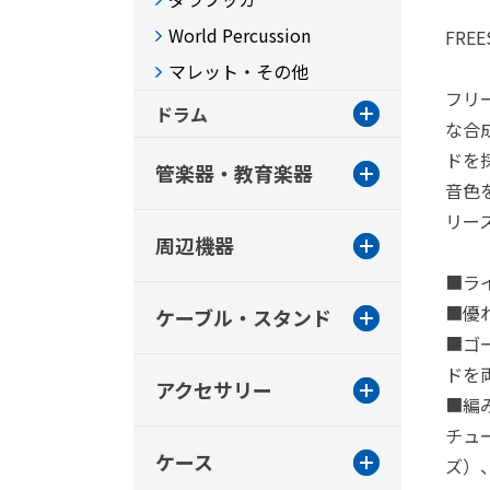
World Percussion
FREE
マレット・その他
フリ
ドラム
な合
ドを
管楽器・教育楽器
音色
リー
周辺機器
■ラ
■優
ケーブル・スタンド
■ゴ
ドを
アクセサリー
■編
チュ
ケース
ズ）