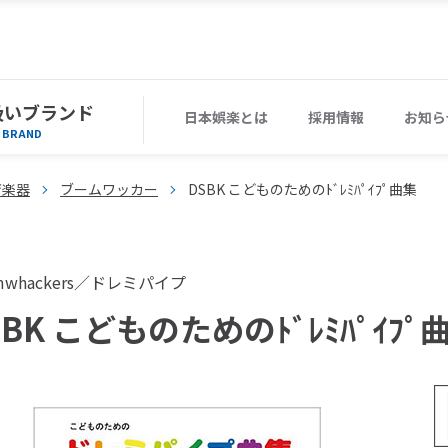
扱いブランド
日本娯楽とは
採用情報
お知ら
BRAND
育楽器
ブームワッカー
DSBK こどものためのﾄﾞﾚﾐﾊﾟｲﾌﾟ曲集
mwhackers／ドレミパイプ
SBK こどものためのﾄﾞﾚﾐﾊﾟｲﾌﾟ