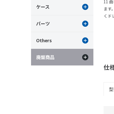
11
ケース
ます
くド
パーツ
Others
廃盤商品
仕
型