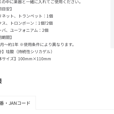
スの中に楽器と一緒に入れてご使用ください。
用目安】
リネット、トランペット：1個
クス、トロンボーン：1個?2個
ーバ、ユーフォニアム：2個
用期間】
ヶ月～約1年 ※使用条件により異なります。
分】珪酸（持続性シリカゲル）
サイズ】100mm×110mm
様
番・JANコード