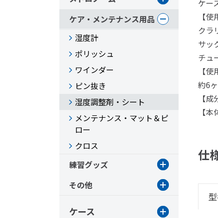
ケー
【使
ケア・メンテナンス用品
クラ
湿度計
サッ
ポリッシュ
チュ
ワインダー
【使
約6
ピン抜き
【成
湿度調整剤・シート
【本体
メンテナンス・マット＆ピ
ロー
クロス
仕
練習グッズ
その他
型
ケース