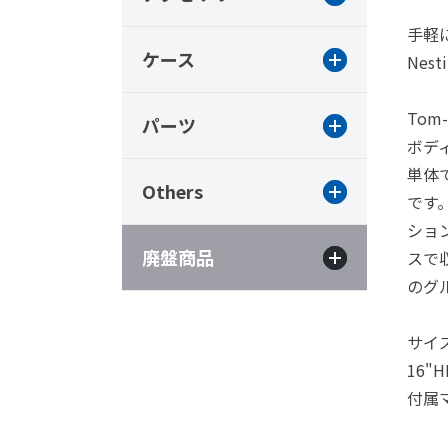
手軽
ケース
Nest
Tom
パーツ
ボデ
単体
Others
です。
ショ
廃盤商品
スで
のグ
サイズ 
16"H
付属マ