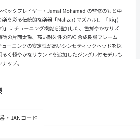
ベックプレイヤー・Jamal Mohamed の監修のもと中
楽を彩る伝統的な楽器「Mahzar( マズハル)」「Riq(
ク)」にチューニング機能を追加した、色鮮やかなリズ
特徴の片面太鼓。高い耐久性のPVC 合成樹脂フレーム
チューニングの安定性が高いシンセティックヘッドを採
明るく軽やかなサウンドを追加したジングル付モデルも
ンナップ。
様
番・JANコード