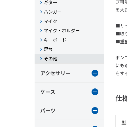
プ可
ギター
を大
ハンガー
マイク
■サイ
マイク・ホルダー
■取り
キーボード
■重量:
足台
ボン
その他
にも
アクセサリー
をす
ケース
仕
パーツ
型