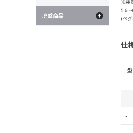
※装
5.6
廃盤商品
(ペ
仕
型
-