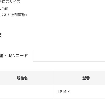
着適応サイズ
～6mm
グポスト上部直径)
様
番・JANコード
規格名
型番
LP-MIX