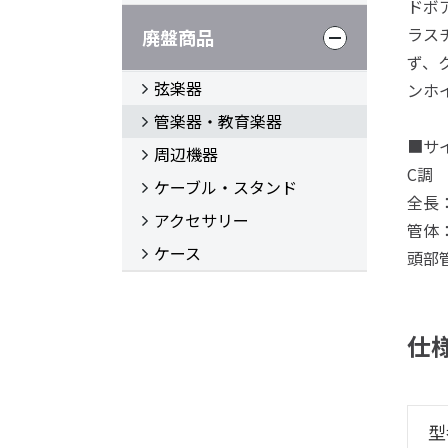
ドボア
ラス
廃盤商品
ず、
弦楽器
ンホ
管楽器・教育楽器
■サ
周辺機器
C調
ケーブル・スタンド
全長：
アクセサリー
管体：
ケース
頭部
仕
型