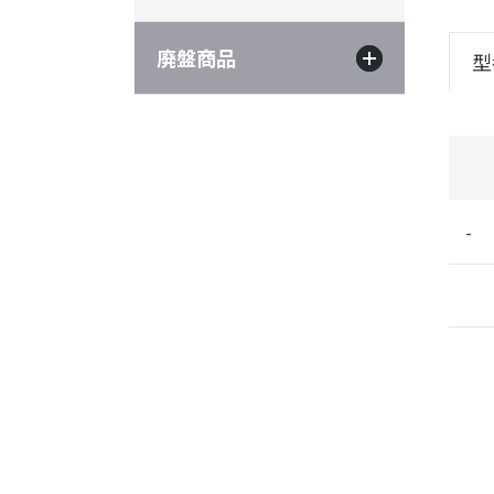
廃盤商品
型
-