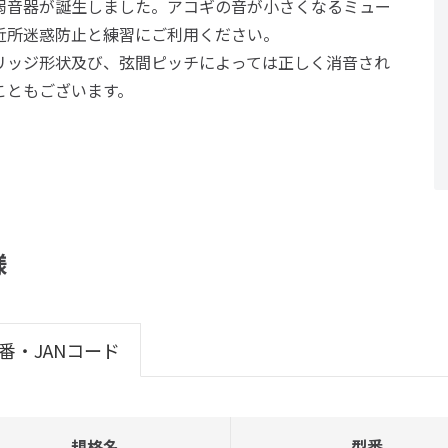
弱音器が誕生しました。アコギの音が小さくなるミュー
近所迷惑防止と練習にご利用ください。
リッジ形状及び、弦間ピッチによっては正しく消音され
こともございます。
様
番・JANコード
規格名
型番