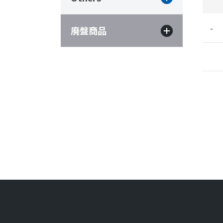
-
廃盤商品