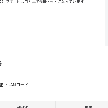
ス）です。色は白と黒で5個セットになっています。
様
番・JANコード
規格名
型番