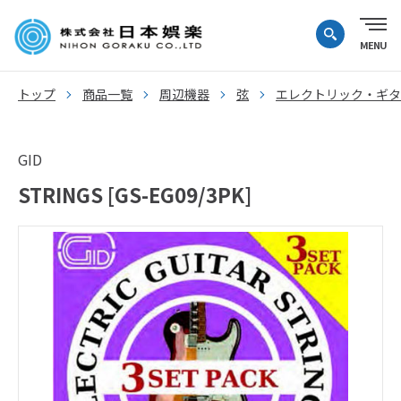
トップ
商品一覧
周辺機器
弦
エレクトリック・ギタ
GID
STRINGS [GS-EG09/3PK]