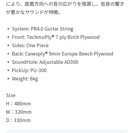
により、底面方向への音の広がりを強調し、低音の響き
が豊かなサウンドが特徴。
▪ System: PR4.0 Guitar String
▪ Front: TechmuPly® 7 ply Birch Plywood
▪ Sides: One Piece
▪ Back: Canexply® 9mm Europe Beech Plywood
▪ SoundHole: Adjustable AD300
▪ PickUp: PU-300
▪ Weight: 6kg
Size
H：480mm
W：320mm
D：330mm