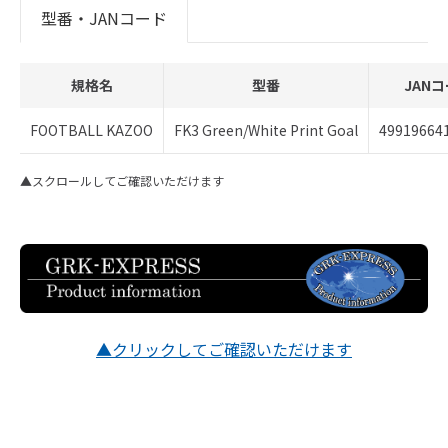
型番・JANコード
規格名
型番
JAN
FOOTBALL KAZOO
FK3 Green/White Print Goal
49919664
▲スクロールしてご確認いただけます
▲クリックしてご確認いただけます