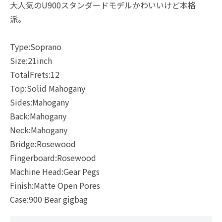
大人気のU900スタンダードモデルかわいいけど本格
派。
Type:Soprano
Size:21inch
TotalFrets:12
Top:Solid Mahogany
Sides:Mahogany
Back:Mahogany
Neck:Mahogany
Bridge:Rosewood
Fingerboard:Rosewood
Machine Head:Gear Pegs
Finish:Matte Open Pores
Case:900 Bear gigbag