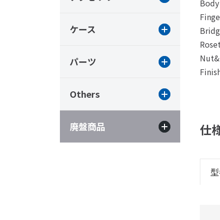
Body 
Fing
ケース
Brid
Rose
Nut&
パーツ
Finis
Others
廃盤商品
仕
型