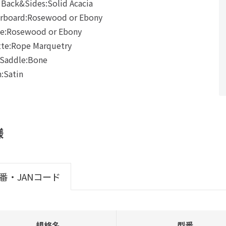
Back&Sides:Solid Acacia
erboard:Rosewood or Ebony
ge:Rosewood or Ebony
tte:Rope Marquetry
Saddle:Bone
h:Satin
様
番・JANコード
規格名
型番