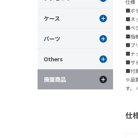
仕様
■ボ
ケース
■ネッ
■ペグ
■指
パーツ
■ブ
■ナ
Others
■サ
■付
廃盤商品
※品
す。
仕