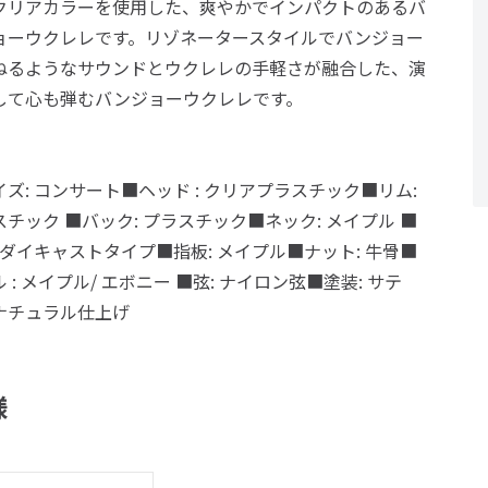
クリアカラーを使用した、爽やかでインパクトのあるバ
ョーウクレレです。リゾネータースタイルでバンジョー
ねるようなサウンドとウクレレの手軽さが融合した、演
して心も弾むバンジョーウクレレです。
イズ: コンサート■ヘッド : クリアプラスチック■リム:
スチック ■バック: プラスチック■ネック: メイプル ■
: ダイキャストタイプ■指板: メイプル■ナット: 牛骨■
 : メイプル/ エボニー ■弦: ナイロン弦■塗装: サテ
ナチュラル仕上げ
様