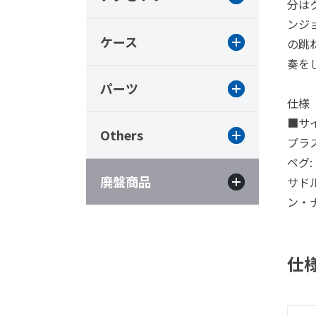
分は
ンジ
ケース
の跳
奏を
パーツ
仕様
■サ
Others
プラ
ペグ
廃盤商品
サドル
ン・
仕