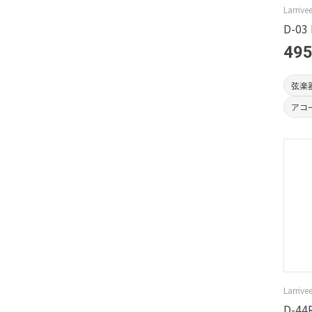
Larrive
D-03 
495
弦楽
アコ
Larrive
D-44R