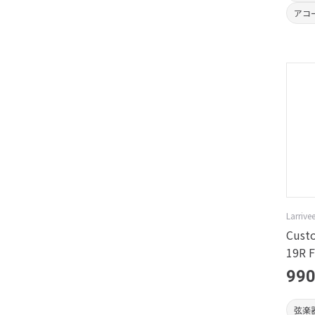
アコ
Larrive
Custo
19R F
990
弦楽