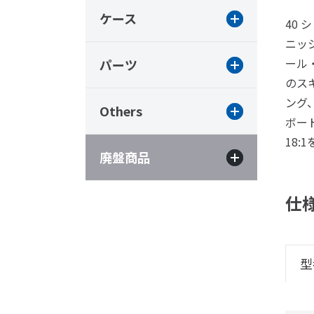
ケース
40
ニッ
ール
パーツ
のス
ング
Others
ボー
18:
廃盤商品
仕
型