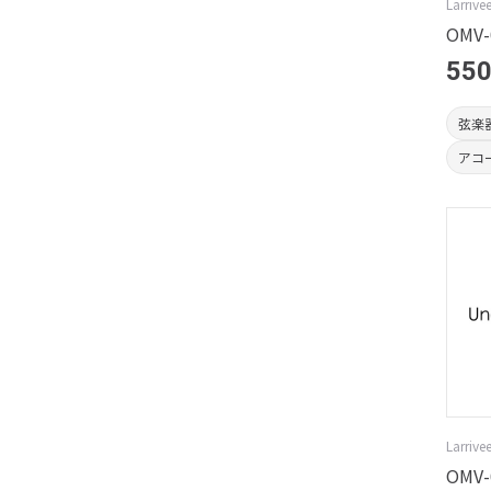
Larrive
OMV-0
550
弦楽
アコ
Larrive
OMV-0