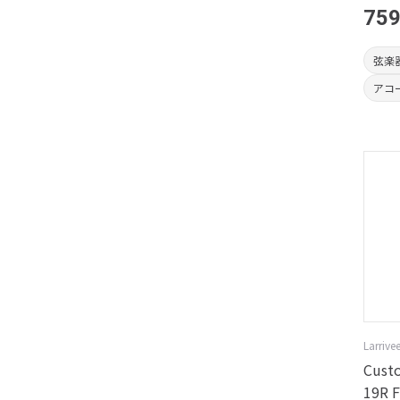
759
弦楽
アコ
Larrive
Custo
19R F