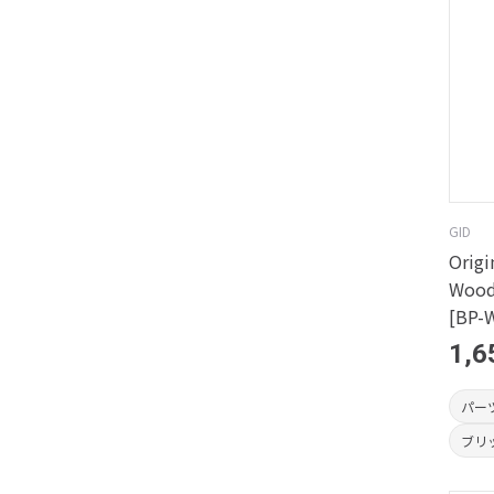
GID
Origi
Woo
[BP-
1,6
パー
ブリ