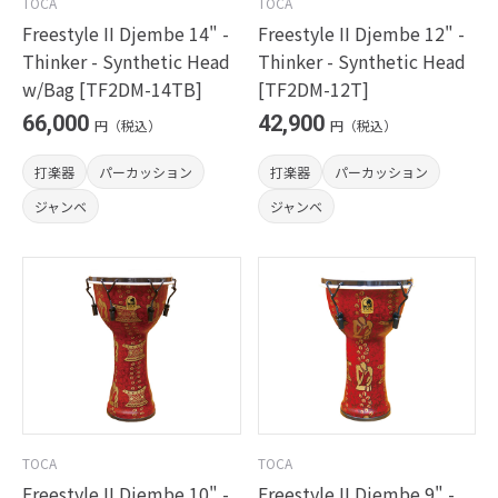
TOCA
TOCA
Freestyle II Djembe 14" -
Freestyle II Djembe 12" -
Thinker - Synthetic Head
Thinker - Synthetic Head
w/Bag [TF2DM-14TB]
[TF2DM-12T]
66,000
42,900
円（税込）
円（税込）
打楽器
パーカッション
打楽器
パーカッション
ジャンベ
ジャンベ
TOCA
TOCA
Freestyle II Djembe 10" -
Freestyle II Djembe 9" -